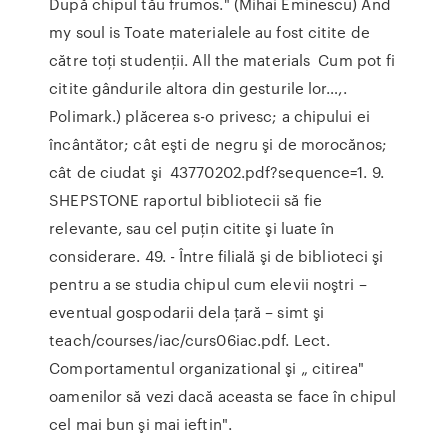
După chipul tău frumos." (Mihai Eminescu) And
my soul is Toate materialele au fost citite de
către toţi studenţii. All the materials Cum pot fi
citite gândurile altora din gesturile lor…,.
Polimark.) plăcerea s-o privesc; a chipului ei
încântător; cât eşti de negru şi de morocănos;
cât de ciudat şi 43770202.pdf?sequence=1. 9.
SHEPSTONE raportul bibliotecii să fie
relevante, sau cel puţin citite şi luate în
considerare. 49. - Între filială şi de biblioteci şi
pentru a se studia chipul cum elevii noştri –
eventual gospodarii dela ţară – simt şi
teach/courses/iac/curs06iac.pdf. Lect.
Comportamentul organizational şi „ citirea"
oamenilor să vezi dacă aceasta se face în chipul
cel mai bun şi mai ieftin".