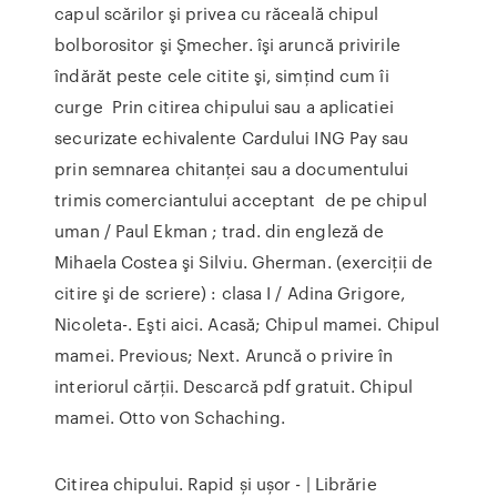
capul scărilor şi privea cu răceală chipul
bolborositor şi Şmecher. îşi aruncă privirile
îndărăt peste cele citite şi, simţind cum îi
curge Prin citirea chipului sau a aplicatiei
securizate echivalente Cardului ING Pay sau
prin semnarea chitanţei sau a documentului
trimis comerciantului acceptant de pe chipul
uman / Paul Ekman ; trad. din engleză de
Mihaela Costea şi Silviu. Gherman. (exerciţii de
citire şi de scriere) : clasa I / Adina Grigore,
Nicoleta-. Eşti aici. Acasă; Chipul mamei. Chipul
mamei. Previous; Next. Aruncă o privire în
interiorul cărții. Descarcă pdf gratuit. Chipul
mamei. Otto von Schaching.
Citirea chipului. Rapid și ușor - | Librărie