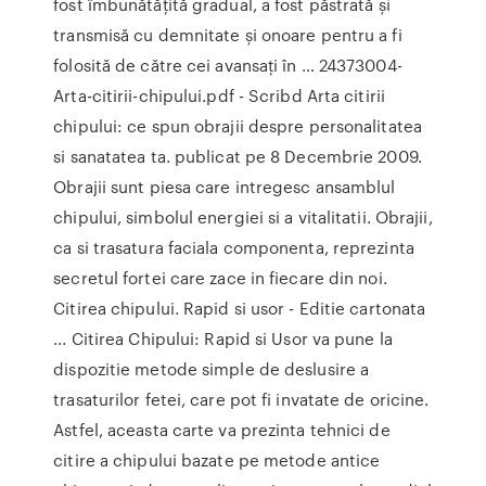
fost îmbunătățită gradual, a fost păstrată și
transmisă cu demnitate și onoare pentru a fi
folosită de către cei avansați în … 24373004-
Arta-citirii-chipului.pdf - Scribd Arta citirii
chipului: ce spun obrajii despre personalitatea
si sanatatea ta. publicat pe 8 Decembrie 2009.
Obrajii sunt piesa care intregesc ansamblul
chipului, simbolul energiei si a vitalitatii. Obrajii,
ca si trasatura faciala componenta, reprezinta
secretul fortei care zace in fiecare din noi.
Citirea chipului. Rapid si usor - Editie cartonata
... Citirea Chipului: Rapid si Usor va pune la
dispozitie metode simple de deslusire a
trasaturilor fetei, care pot fi invatate de oricine.
Astfel, aceasta carte va prezinta tehnici de
citire a chipului bazate pe metode antice