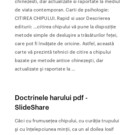
chinezesti, dar actualizate si raportate la mediul
de viata contemporan. Carti de psihologie:
CITIREA CHIPULUI. Rapid si usor Descrierea
editurii: …citirea chipului vă pune la dispoziţie
metode simple de desluşire a trăsăturilor feţei,
care pot fi învăţate de oricine. Astfel, această
carte vă prezintă tehnici de citire a chipului
bazate pe metode antice chinezeşti, dar
actualizate şi raportate la …
Doctrinele harului pdf -
SlideShare
Căci cu frumuseţea chipului, cu curăţia trupului
şi cu înţelepciunea minţii, ca un al doilea Iosif