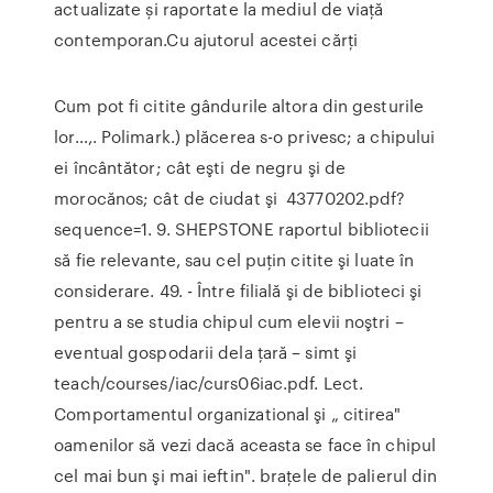
actualizate și raportate la mediul de viață
contemporan.Cu ajutorul acestei cărți
Cum pot fi citite gândurile altora din gesturile
lor…,. Polimark.) plăcerea s-o privesc; a chipului
ei încântător; cât eşti de negru şi de
morocănos; cât de ciudat şi 43770202.pdf?
sequence=1. 9. SHEPSTONE raportul bibliotecii
să fie relevante, sau cel puţin citite şi luate în
considerare. 49. - Între filială şi de biblioteci şi
pentru a se studia chipul cum elevii noştri –
eventual gospodarii dela ţară – simt şi
teach/courses/iac/curs06iac.pdf. Lect.
Comportamentul organizational şi „ citirea"
oamenilor să vezi dacă aceasta se face în chipul
cel mai bun şi mai ieftin". braţele de palierul din