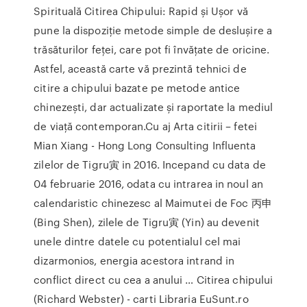
Spirituală Citirea Chipului: Rapid și Ușor vă
pune la dispoziție metode simple de deslușire a
trăsăturilor feței, care pot fi învățate de oricine.
Astfel, această carte vă prezintă tehnici de
citire a chipului bazate pe metode antice
chinezești, dar actualizate și raportate la mediul
de viață contemporan.Cu aj Arta citirii – fetei
Mian Xiang - Hong Long Consulting Influenta
zilelor de Tigru寅 in 2016. Incepand cu data de
04 februarie 2016, odata cu intrarea in noul an
calendaristic chinezesc al Maimutei de Foc 丙申
(Bing Shen), zilele de Tigru寅 (Yin) au devenit
unele dintre datele cu potentialul cel mai
dizarmonios, energia acestora intrand in
conflict direct cu cea a anului … Citirea chipului
(Richard Webster) - carti Libraria EuSunt.ro