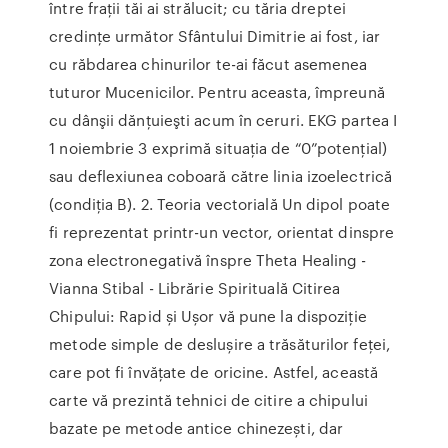
între fraţii tăi ai strălucit; cu tăria dreptei
credinţe următor Sfântului Dimitrie ai fost, iar
cu răbdarea chinurilor te-ai făcut asemenea
tuturor Mucenicilor. Pentru aceasta, împreună
cu dânşii dănţuieşti acum în ceruri. EKG partea I
1 noiembrie 3 exprimă situaţia de “0”potenţial)
sau deflexiunea coboară către linia izoelectrică
(condiţia B). 2. Teoria vectorială Un dipol poate
fi reprezentat printr-un vector, orientat dinspre
zona electronegativă înspre Theta Healing -
Vianna Stibal - Librărie Spirituală Citirea
Chipului: Rapid și Ușor vă pune la dispoziție
metode simple de deslușire a trăsăturilor feței,
care pot fi învățate de oricine. Astfel, această
carte vă prezintă tehnici de citire a chipului
bazate pe metode antice chinezești, dar