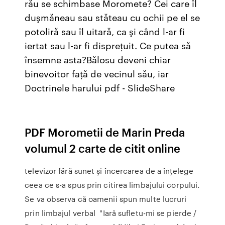
rău se schimbase Moromete? Cei care îl
duşmăneau sau stăteau cu ochii pe el se
potoliră sau îl uitară, ca şi când l-ar fi
iertat sau l-ar fi dispreţuit. Ce putea să
însemne asta?Bălosu deveni chiar
binevoitor faţă de vecinul său, iar
Doctrinele harului pdf - SlideShare
PDF Morometii de Marin Preda
volumul 2 carte de citit online
televizor fără sunet și încercarea de a înţelege
ceea ce s-a spus prin citirea limbajului corpului.
Se va observa că oamenii spun multe lucruri
prin limbajul verbal "Iară sufletu-mi se pierde /