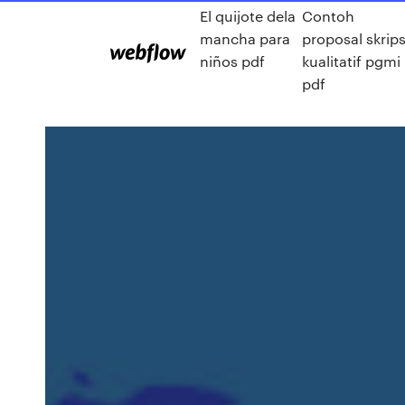
El quijote dela
Contoh
mancha para
proposal skrips
niños pdf
kualitatif pgmi
pdf