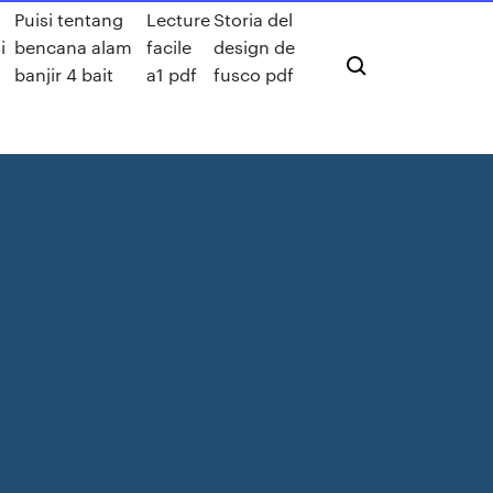
Puisi tentang
Lecture
Storia del
i
bencana alam
facile
design de
banjir 4 bait
a1 pdf
fusco pdf