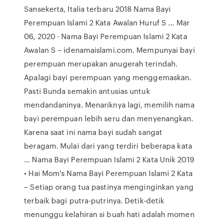
Sansekerta, Italia terbaru 2018 Nama Bayi
Perempuan Islami 2 Kata Awalan Huruf S ... Mar
06, 2020 · Nama Bayi Perempuan Islami 2 Kata
Awalan S – idenamaislami.com. Mempunyai bayi
perempuan merupakan anugerah terindah.
Apalagi bayi perempuan yang menggemaskan.
Pasti Bunda semakin antusias untuk
mendandaninya. Menariknya lagi, memilih nama
bayi perempuan lebih seru dan menyenangkan.
Karena saat ini nama bayi sudah sangat
beragam. Mulai dari yang terdiri beberapa kata
… Nama Bayi Perempuan Islami 2 Kata Unik 2019
• Hai Mom's Nama Bayi Perempuan Islami 2 Kata
– Setiap orang tua pastinya menginginkan yang
terbaik bagi putra-putrinya. Detik-detik
menunggu kelahiran si buah hati adalah momen