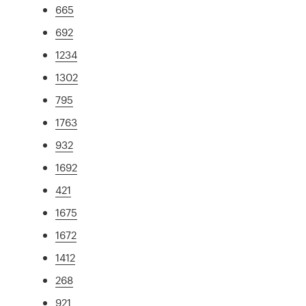
665
692
1234
1302
795
1763
932
1692
421
1675
1672
1412
268
921