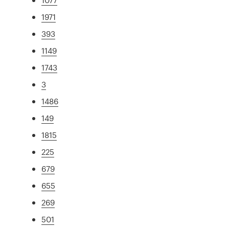
1971
393
1149
1743
3
1486
149
1815
225
679
655
269
501