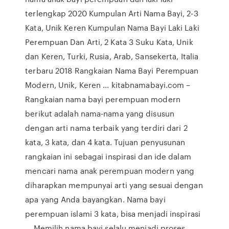
terlengkap 2020 Kumpulan Arti Nama Bayi, 2-3
Kata, Unik Keren Kumpulan Nama Bayi Laki Laki
Perempuan Dan Arti, 2 Kata 3 Suku Kata, Unik
dan Keren, Turki, Rusia, Arab, Sansekerta, Italia
terbaru 2018 Rangkaian Nama Bayi Perempuan
Modern, Unik, Keren ... kitabnamabayi.com –
Rangkaian nama bayi perempuan modern
berikut adalah nama-nama yang disusun
dengan arti nama terbaik yang terdiri dari 2
kata, 3 kata, dan 4 kata. Tujuan penyusunan
rangkaian ini sebagai inspirasi dan ide dalam
mencari nama anak perempuan modern yang
diharapkan mempunyai arti yang sesuai dengan
apa yang Anda bayangkan. Nama bayi
perempuan islami 3 kata, bisa menjadi inspirasi
... Memilih nama bayi selalu menjadi proses