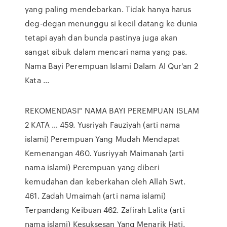
yang paling mendebarkan. Tidak hanya harus
deg-degan menunggu si kecil datang ke dunia
tetapi ayah dan bunda pastinya juga akan
sangat sibuk dalam mencari nama yang pas.
Nama Bayi Perempuan Islami Dalam Al Qur'an 2
Kata ...
REKOMENDASI" NAMA BAYI PEREMPUAN ISLAM
2 KATA … 459. Yusriyah Fauziyah (arti nama
islami) Perempuan Yang Mudah Mendapat
Kemenangan 460. Yusriyyah Maimanah (arti
nama islami) Perempuan yang diberi
kemudahan dan keberkahan oleh Allah Swt.
461. Zadah Umaimah (arti nama islami)
Terpandang Keibuan 462. Zafirah Lalita (arti
nama islami) Kesuksesan Yang Menarik Hati.