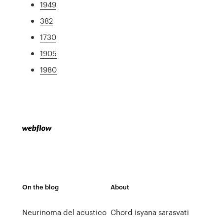
1949
382
1730
1905
1980
On the blog
About
Neurinoma del acustico
Chord isyana sarasvati