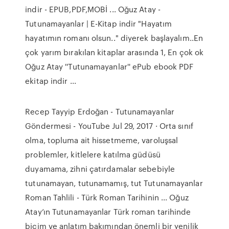
indir - EPUB,PDF,MOBİ ... Oğuz Atay -
Tutunamayanlar | E-Kitap indir "Hayatım
hayatımın romanı olsun.." diyerek başlayalım..En
çok yarım bırakılan kitaplar arasında 1, En çok ok
Oğuz Atay ''Tutunamayanlar'' ePub ebook PDF
ekitap indir ...
Recep Tayyip Erdoğan - Tutunamayanlar
Göndermesi - YouTube Jul 29, 2017 · Orta sınıf
olma, topluma ait hissetmeme, varoluşsal
problemler, kitlelere katılma güdüsü
duyamama, zihni çatırdamalar sebebiyle
tutunamayan, tutunamamış, tut Tutunamayanlar
Roman Tahlili - Türk Roman Tarihinin ... Oğuz
Atay’ın Tutunamayanlar Türk roman tarihinde
biçim ve anlatım bakımından önemli bir yenilik