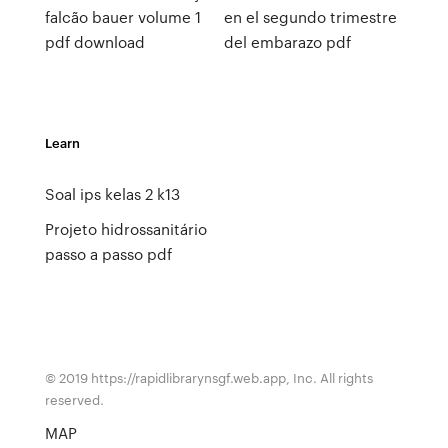
falcão bauer volume 1
en el segundo trimestre
pdf download
del embarazo pdf
Learn
Soal ips kelas 2 k13
Projeto hidrossanitário
passo a passo pdf
© 2019 https://rapidlibrarynsgf.web.app, Inc. All rights
reserved.
MAP