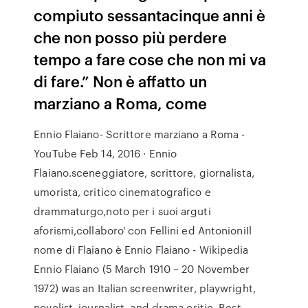
compiuto sessantacinque anni è
che non posso più perdere
tempo a fare cose che non mi va
di fare.” Non è affatto un
marziano a Roma, come
Ennio Flaiano- Scrittore marziano a Roma -
YouTube Feb 14, 2016 · Ennio
Flaiano.sceneggiatore, scrittore, giornalista,
umorista, critico cinematografico e
drammaturgo,noto per i suoi arguti
aforismi,collaboro' con Fellini ed AntonioniIl
nome di Flaiano è Ennio Flaiano - Wikipedia
Ennio Flaiano (5 March 1910 – 20 November
1972) was an Italian screenwriter, playwright,
novelist, journalist, and drama critic. Best