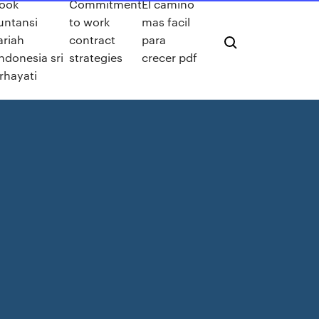
ook
Commitment
El camino
untansi
to work
mas facil
ariah
contract
para
indonesia sri
strategies
crecer pdf
rhayati