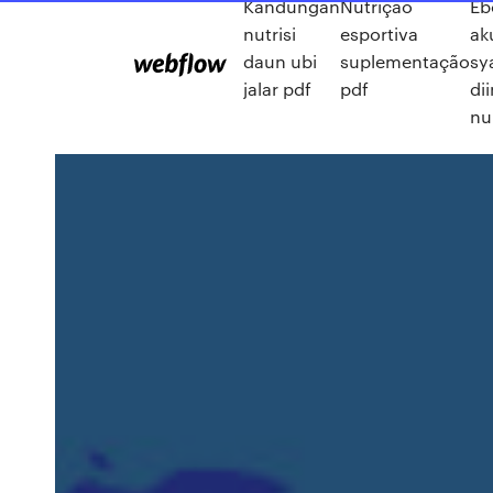
Kandungan
Nutrição
Eb
nutrisi
esportiva
ak
daun ubi
suplementação
sy
jalar pdf
pdf
di
nu