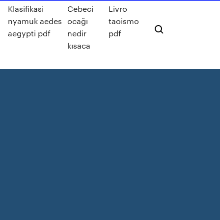
Klasifikasi
Cebeci
Livro
nyamuk aedes
ocağı
taoismo
aegypti pdf
nedir
pdf
kısaca