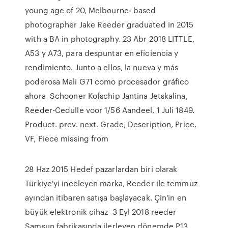
young age of 20, Melbourne- based
photographer Jake Reeder graduated in 2015
with a BA in photography. 23 Abr 2018 LITTLE,
A53 y A73, para despuntar en eficiencia y
rendimiento. Junto a ellos, la nueva y más
poderosa Mali G71 como procesador gráfico
ahora Schooner Kofschip Jantina Jetskalina,
Reeder-Cedulle voor 1/56 Aandeel, 1 Juli 1849.
Product. prev. next. Grade, Description, Price.
VF, Piece missing from
28 Haz 2015 Hedef pazarlardan biri olarak
Türkiye'yi inceleyen marka, Reeder ile temmuz
ayından itibaren satışa başlayacak. Çin'in en
büyük elektronik cihaz 3 Eyl 2018 reeder
Samsun fabrikasında ilerleyen dönemde P13