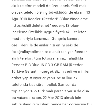
akıllı telefon modeli de üretilecek. Yerli malı
olacak telefon 5.9 inç büyüklüğünde ekran, 13
Ağu 2019 Reeder #ReederP13Blue #inceleme
https://shiftdelete.net/reeder-p13-blue-
inceleme Özellikle uygun fiyatlı akıllı telefon
modelleriyle karşımıza Gelişmiş kamera
özellikleri ile de anılarınızı en iyi şekilde
fotoğraflayabilmenize olanak tanıyan Reeder
akıllı telefon, tüm fotoğraflarınızı rahatlıkla
Reeder P13 Blue 16 GB 3 GB RAM (Reeder
Türkiye Garantili) gerçek Bizim yerli ve milliler
etiket yapistiriyorlar yahu. ne millisi. akıllı
telefonda kısa süreli bellek Samsun'da
toplanıyor %55 türk malı paranız yarısı da olsa
bu vatanda kalsın. 22 Mar 2010 almak için
sabırsızlandığım cihaz. bence her öğrenciye bu